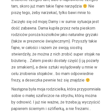
tam, skoro już mam takie fajne narzędzia
Nie
piszę tego, żeby narzekać, tylko bawi mnie to.
Zaczęło się od mojej Damy i w sumie sytuacja jest
dość zabawna. Dama kupiła przez neta pieskom
rodziców poroża koziołków jako naturalne gryzaki
(także w prezencie świątecznym). Przyszły takie
fajne, w całości i razem ze swoją siostrą
stwierdziły, że można z nich zrobić super stojak na
biżuterię… Zatem pieski dostały część (i ją pożarły
ze smakiem), a dwie sztuki wylądowały u mnie w
celu zrobienia stojaków… bo mam odpowiednie
frezy, a deseczka pewnie też się znajdzie
Następna była moja rodzicielka, która przypomniała
sobie o małej szafeczce na strychu, którą można
by odnowić. I już nie ważne, że trzeba ją wyczyścić
papierem ściernym i szlifierką, a nie frezami…