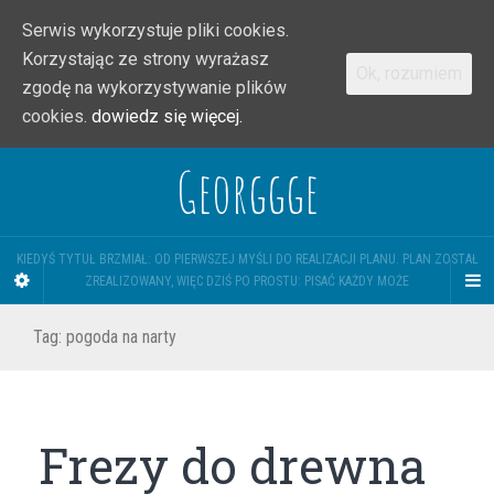
Serwis wykorzystuje pliki cookies.
Korzystając ze strony wyrażasz
Ok, rozumiem
zgodę na wykorzystywanie plików
cookies.
dowiedz się więcej.
Georggge
KIEDYŚ TYTUŁ BRZMIAŁ: OD PIERWSZEJ MYŚLI DO REALIZACJI PLANU. PLAN ZOSTAŁ
ZREALIZOWANY, WIĘC DZIŚ PO PROSTU: PISAĆ KAŻDY MOŻE
Tag:
pogoda na narty
Frezy do drewna