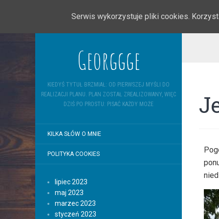
Serwis wykorzystuje pliki cookies. Korzy
Georggge
KIEDYŚ TYTUŁ BRZMIAŁ: OD PIERWSZEJ MYŚLI DO
J
REALIZACJI PLANU. PLAN ZOSTAŁ ZREALIZOWANY, WIĘC
DZIŚ PO PROSTU: PISAĆ KAŻDY MOŻE
KILKA SŁÓW O MNIE
Pogo
POLITYKA COOKIES
ponu
nied
lipiec 2023
maj 2023
marzec 2023
styczeń 2023