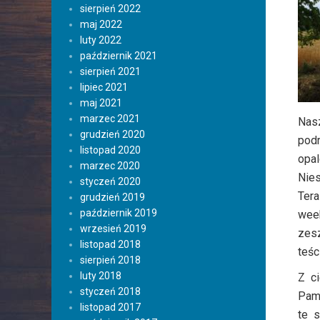
sierpień 2022
maj 2022
luty 2022
październik 2021
sierpień 2021
lipiec 2021
maj 2021
marzec 2021
Nasz
grudzień 2020
podr
listopad 2020
opal
marzec 2020
Nies
styczeń 2020
Tera
grudzień 2019
październik 2019
week
wrzesień 2019
zesz
listopad 2018
teśc
sierpień 2018
luty 2018
Z c
styczeń 2018
Pami
listopad 2017
te s