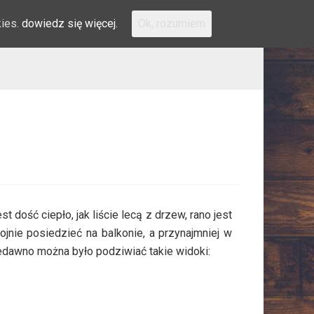
kies.
dowiedz się więcej.
Ok, rozumiem
 dość ciepło, jak liście lecą z drzew, rano jest
kojnie posiedzieć na balkonie, a przynajmniej w
 niedawno można było podziwiać takie widoki: