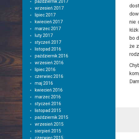
październik 2017
dost
wrzesień 2017
dowi
lipiec 2017
nie 
kwiecień 2017
marzec 2017
łóż
luty 2017
bo d
styczeń 2017
że z
listopad 2016
rodz
październik 2016
wrzesień 2016
Chy
lipiec 2016
kom
czerwiec 2016
Dam
maj 2016
kwiecień 2016
marzec 2016
styczeń 2016
listopad 2015
październik 2015
wrzesień 2015
sierpień 2015
czerwiec 2015