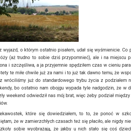
 wyjazd, o którym ostatnio pisałem, udał się wyśmienicie. Co p
óży (aż trudno to sobie dziś przypomnieć), ale i na miejscu 
ona i szczęśliwa, a ja przyjemnie spędziłem czas w cieniu para
tety te miłe chwile już za nami i to już tak dawno temu, że ws
z wróciliśmy już do standardowego trybu życia z podziałem 
endy, bo ostatnio nam obojgu wypada tyle nadgodzin, że w dn
ły weekend odwiedził nas mój brat, więc żeby podział między 
iów.
iekawostek, które się dowiedziałem, to to, że ponoć w szko
ętam, że w zamierzchłych czasach też się płaciło, ale nigdy ni
zkoły sobie wyobrażają, że jakby u nich stało się coś dzie