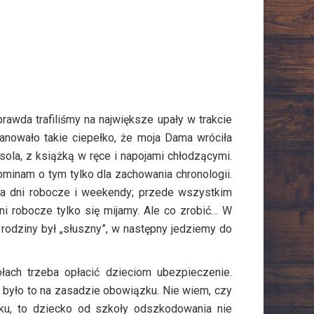
rawda trafiliśmy na największe upały w trakcie
panowało takie ciepełko, że moja Dama wróciła
sola, z książką w ręce i napojami chłodzącymi.
pominam o tym tylko dla zachowania chronologii.
na dni robocze i weekendy; przede wszystkim
i robocze tylko się mijamy. Ale co zrobić… W
rodziny był „słuszny”, w następny jedziemy do
łach trzeba opłacić dzieciom ubezpieczenie.
e było to na zasadzie obowiązku. Nie wiem, czy
cku, to dziecko od szkoły odszkodowania nie