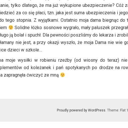
anie, tylko dlatego, że ma już wykupione ubezpieczenie? Cóż za
edzieć za co się płaci, tzn. jaka jest suma ubezpieczenia i jego
do tego stopnia. Z wyjątkami. Ostatnio moja dama biegnąc do
kiem
Solidne łóżko sosnowe
wygrało, mały paluszek przegrał.
ługo ją bolał i spuchł. Dla pewności poszliśmy do lekarza i zrob
łamany nie jest, a przy okazji wyszło, że moja Dama nie wie gd
ice dzieci w szkole…
ba moje wysiłki w robieniu rzeźby (od wiosny do teraz) ni
plementów od koleżanek i pań spotykanych po drodze na ro
a zapragnęła ćwiczyć ze mną
Proudly powered by WordPress
. Theme: Flat 