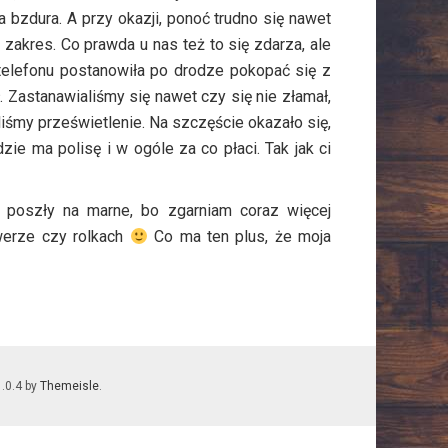
 bzdura. A przy okazji, ponoć trudno się nawet
 zakres. Co prawda u nas też to się zdarza, ale
 telefonu postanowiła po drodze pokopać się z
 Zastanawialiśmy się nawet czy się nie złamał,
iliśmy prześwietlenie. Na szczęście okazało się,
zie ma polisę i w ogóle za co płaci. Tak jak ci
e poszły na marne, bo zgarniam coraz więcej
werze czy rolkach
Co ma ten plus, że moja
1.0.4 by
Themeisle
.