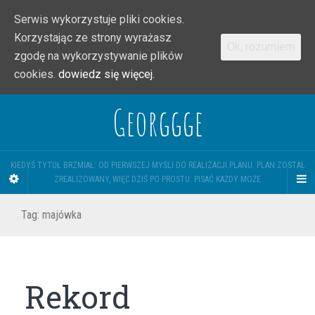
Serwis wykorzystuje pliki cookies.
Korzystając ze strony wyrażasz
Ok, rozumiem
zgodę na wykorzystywanie plików
cookies.
dowiedz się więcej.
Georggge
KIEDYŚ TYTUŁ BRZMIAŁ: OD PIERWSZEJ MYŚLI DO REALIZACJI PLANU. PLAN ZOSTAŁ
ZREALIZOWANY, WIĘC DZIŚ PO PROSTU: PISAĆ KAŻDY MOŻE
Tag:
majówka
Rekord