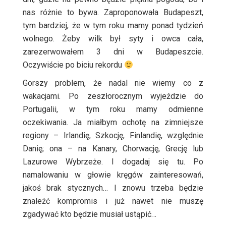
nas różnie to bywa. Zaproponowała Budapeszt,
tym bardziej, że w tym roku mamy ponad tydzień
wolnego. Żeby wilk był syty i owca cała,
zarezerwowałem 3 dni w Budapeszcie.
Oczywiście po biciu rekordu
Gorszy problem, że nadal nie wiemy co z
wakacjami. Po zeszłorocznym wyjeździe do
Portugalii, w tym roku mamy odmienne
oczekiwania. Ja miałbym ochotę na zimniejsze
regiony – Irlandię, Szkocję, Finlandię, względnie
Danię; ona – na Kanary, Chorwację, Grecję lub
Lazurowe Wybrzeże. I dogadaj się tu. Po
namalowaniu w głowie kręgów zainteresowań,
jakoś brak stycznych… I znowu trzeba będzie
znaleźć kompromis i już nawet nie muszę
zgadywać kto będzie musiał ustąpić…