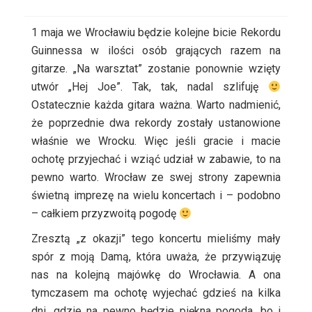
1 maja we Wrocławiu będzie kolejne bicie Rekordu
Guinnessa w ilości osób grających razem na
gitarze. „Na warsztat” zostanie ponownie wzięty
utwór „Hej Joe”. Tak, tak, nadal szlifuję
Ostatecznie każda gitara ważna. Warto nadmienić,
że poprzednie dwa rekordy zostały ustanowione
właśnie we Wrocku. Więc jeśli gracie i macie
ochotę przyjechać i wziąć udział w zabawie, to na
pewno warto. Wrocław ze swej strony zapewnia
świetną imprezę na wielu koncertach i – podobno
– całkiem przyzwoitą pogodę
Zresztą „z okazji” tego koncertu mieliśmy mały
spór z moją Damą, która uważa, że przywiązuję
nas na kolejną majówkę do Wrocławia. A ona
tymczasem ma ochotę wyjechać gdzieś na kilka
dni, gdzie na pewno będzie piękna pogoda, bo i