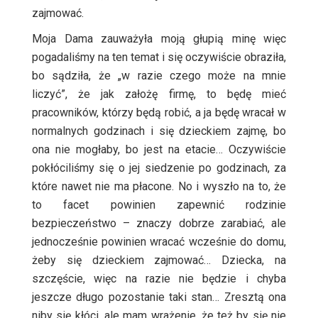
zajmować.
Moja Dama zauważyła moją głupią minę więc
pogadaliśmy na ten temat i się oczywiście obraziła,
bo sądziła, że „w razie czego może na mnie
liczyć”, że jak założę firmę, to będę mieć
pracowników, którzy będą robić, a ja będę wracał w
normalnych godzinach i się dzieckiem zajmę, bo
ona nie mogłaby, bo jest na etacie… Oczywiście
pokłóciliśmy się o jej siedzenie po godzinach, za
które nawet nie ma płacone. No i wyszło na to, że
to facet powinien zapewnić rodzinie
bezpieczeństwo – znaczy dobrze zarabiać, ale
jednocześnie powinien wracać wcześnie do domu,
żeby się dzieckiem zajmować… Dziecka, na
szczęście, więc na razie nie będzie i chyba
jeszcze długo pozostanie taki stan… Zresztą ona
niby się kłóci, ale mam wrażenie, że też by się nie