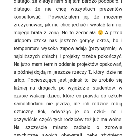
dlatego, że kiedyś nam się tam bardzo podobało. I
dlatego, że nie chcę wszystkich prezentów
konsultować… Powiedziałem jej, że możemy
zrezygnować, jak nie chce jechać i wysłać tam np.
mojego brata z żoną. No to zechciała
A przed
urlopem czeka nas jeszcze gorący okres, bo i
temperaturę wysoką zapowiadają (przynajmniej w
najbliższych dniach) i projekty trzeba pokończyć.
Na jutro mam termin oddania
projektów opakowań
,
a później dojdą mi jeszcze rzeczy T., który idzie na
urlop. Pocieszające jest jednak to, że zrobiło się
luźniej na drogach, po wyjeździe studentów, w
czasie wakacji dzieci, które co prawda do szkoły
samochodami nie jeżdżą, ale ich rodzice robią
sztuczny tłok, odwożąc je do szkół, no i
oczywiście część tych rodziców też już ma wolne.
Na szczęście miasto zadbało o zdrowie
psychiczne swoich obywateli, żeby zbytniego