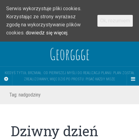
Serwis wykorzystuje pliki cookies.
Korzystając ze strony wyrażasz
Ok, rozumiem
zgodę na wykorzystywanie plików
cookies.
dowiedz się więcej.
Georggge
KIEDYŚ TYTUŁ BRZMIAŁ: OD PIERWSZEJ MYŚLI DO REALIZACJI PLANU. PLAN ZOSTAŁ
ZREALIZOWANY, WIĘC DZIŚ PO PROSTU: PISAĆ KAŻDY MOŻE
Tag:
nadgodziny
Dziwny dzień