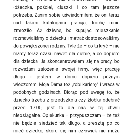
łóżeczka, pościel, ciuszki i co tam jeszcze
potrzeba. Zanim sobie uświadomiłem, że oni teraz
nad takimi katalogami pracują, trochę mnie
zmroziło. Aż dziwne, bo kupując mieszkanie
rozmawialiśmy o dziecku i metraż dostosowaliśmy
do powiększonej rodziny. Tyle że – co tu kryć – nie
mamy teraz czasu nawet dla siebie, a co dopiero
dla dziecka. Ja skoncentrowałem się na pracy, bo
rozważam założenie swojej firmy, więc pracuję
długo i jestem w domu dopiero późnym
wieczorem. Moja Dama też „robi karierę” i wraca w
podobnych godzinach. Biorąc pod uwagę to, że
dziecko trzeba z przedszkola czy żłobka odebrać
przed 17:00, jest to dla nas w tej chwili
nieosiągalne. Opiekunka – przypuszczam – że też
nie będzie siedzieć tak długo, a zresztą po co
mieć dziecko, skoro się nim człowiek nie może