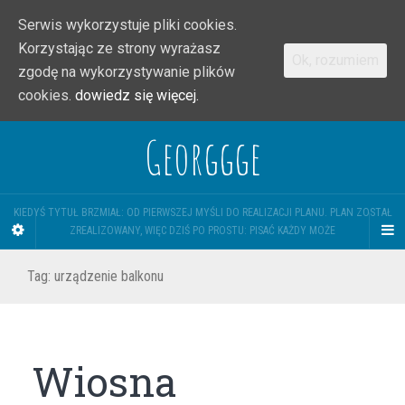
Serwis wykorzystuje pliki cookies.
Korzystając ze strony wyrażasz
Ok, rozumiem
zgodę na wykorzystywanie plików
cookies.
dowiedz się więcej.
Georggge
KIEDYŚ TYTUŁ BRZMIAŁ: OD PIERWSZEJ MYŚLI DO REALIZACJI PLANU. PLAN ZOSTAŁ
ZREALIZOWANY, WIĘC DZIŚ PO PROSTU: PISAĆ KAŻDY MOŻE
Tag:
urządzenie balkonu
Wiosna