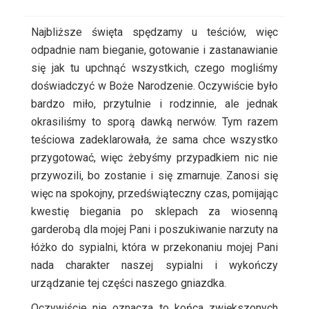
Najbliższe święta spędzamy u teściów, więc
odpadnie nam bieganie, gotowanie i zastanawianie
się jak tu upchnąć wszystkich, czego mogliśmy
doświadczyć w Boże Narodzenie. Oczywiście było
bardzo miło, przytulnie i rodzinnie, ale jednak
okrasiliśmy to sporą dawką nerwów. Tym razem
teściowa zadeklarowała, że sama chce wszystko
przygotować, więc żebyśmy przypadkiem nic nie
przywozili, bo zostanie i się zmarnuje. Zanosi się
więc na spokojny, przedświąteczny czas, pomijając
kwestię biegania po sklepach za wiosenną
garderobą dla mojej Pani i poszukiwanie
narzuty na
łóżko
do sypialni, która w przekonaniu mojej Pani
nada charakter naszej sypialni i wykończy
urządzanie tej części naszego gniazdka.
Oczywiście nie oznacza to końca zwiększonych