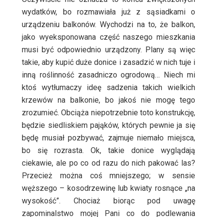
wydatków, bo rozmawiała już z sąsiadkami o
urządzeniu balkonów. Wychodzi na to, że balkon,
jako wyeksponowana część naszego mieszkania
musi być odpowiednio urządzony. Plany są więc
takie, aby kupić duże donice i zasadzić w nich tuje i
inną roślinność zasadniczo ogrodową… Niech mi
ktoś wytłumaczy ideę sadzenia takich wielkich
krzewów na balkonie, bo jakoś nie mogę tego
zrozumieć. Obciąża niepotrzebnie toto konstrukcję,
będzie siedliskiem pająków, których pewnie ja się
będę musiał pozbywać, zajmuje niemało miejsca,
bo się rozrasta. Ok, takie donice wyglądają
ciekawie, ale po co od razu do nich pakować las?
Przecież można coś mniejszego; w sensie
węższego – kosodrzewinę lub kwiaty rosnące „na
wysokość”. Chociaż biorąc pod uwagę
zapominalstwo mojej Pani co do podlewania