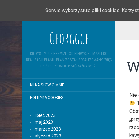
Serwis wykorzystuje pliki cookies. Korzy
Georggge
KIEDYŚ TYTUŁ BRZMIAŁ: OD PIERWSZEJ MYŚLI DO
W
REALIZACJI PLANU. PLAN ZOSTAŁ ZREALIZOWANY, WIĘC
DZIŚ PO PROSTU: PISAĆ KAŻDY MOŻE
KILKA SŁÓW O MNIE
Nie 
POLITYKA COOKIES
T
Obst
lipiec 2023
„prz
maj 2023
rzec
marzec 2023
kawy
styczeń 2023