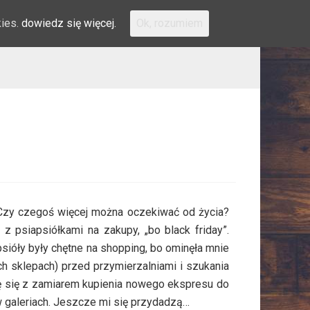
kies.
dowiedz się więcej.
Ok, rozumiem
 Czy czegoś więcej można oczekiwać od życia?
z psiapsiółkami na zakupy, „bo black friday”.
sióły były chętne na shopping, bo ominęła mnie
h sklepach) przed przymierzalniami i szukania
ę się z zamiarem kupienia nowego ekspresu do
w galeriach. Jeszcze mi się przydadzą…