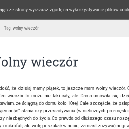
stając ze strony wyrażasz zgodę na wykorzystywanie plików coo
Tag:
wolny wieczór
olny wieczór
dość, że dzisiaj mamy piątek, to jeszcze mam wolny wieczór.
en wieczór to może nie taki cały, ale Dama umówiła się dziś 
awiam, że ściągną do domu koło 10tej. Całe szczęście, że psiap
yjemność” stania czy przesiadywania (w nielicznych pro-męskic
zy niezbędnych do życia. Co prawda od dłuższego czasu nosz
 i mikrofali, ale wolę poszukać w necie, zamiast zużywać nogi 