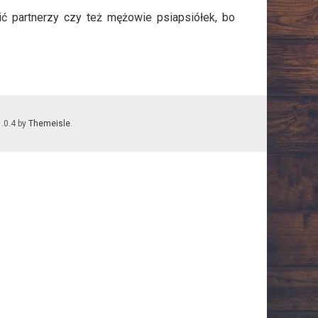
ć partnerzy czy też mężowie psiapsiółek, bo
1.0.4 by
Themeisle
.